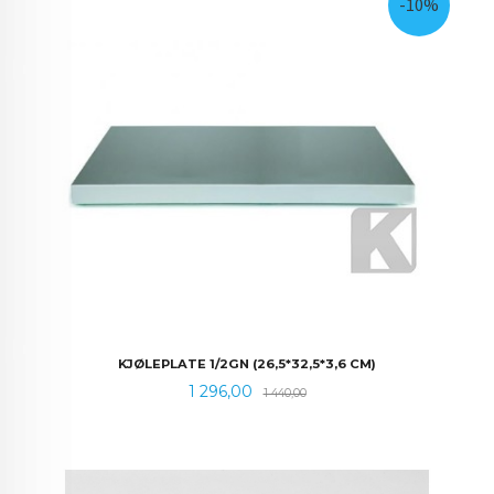
-10%
KJØLEPLATE 1/2GN (26,5*32,5*3,6 CM)
Tilbud
Rabatt
1 296,00
1 440,00