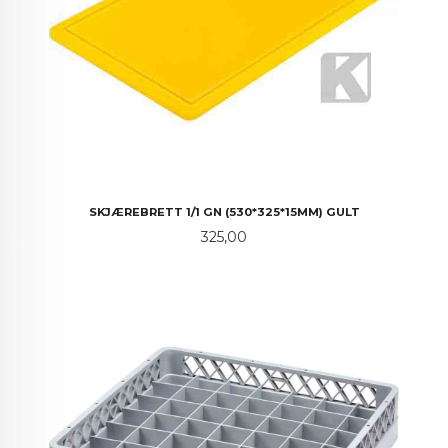
SKJÆREBRETT 1/1 GN (530*325*15MM) GULT
Pris
325,00