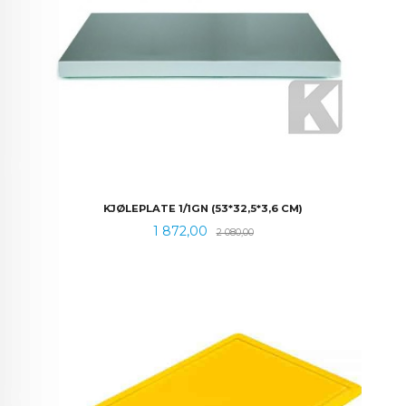
KJØLEPLATE 1/1GN (53*32,5*3,6 CM)
Tilbud
Rabatt
1 872,00
2 080,00