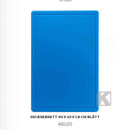
SKJÆREBRETT 60 X 40 X 1,8 CM BLÅTT
Pris
450,00