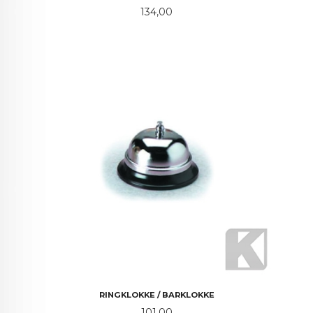
Pris
134,00
RINGKLOKKE / BARKLOKKE
Pris
101,00