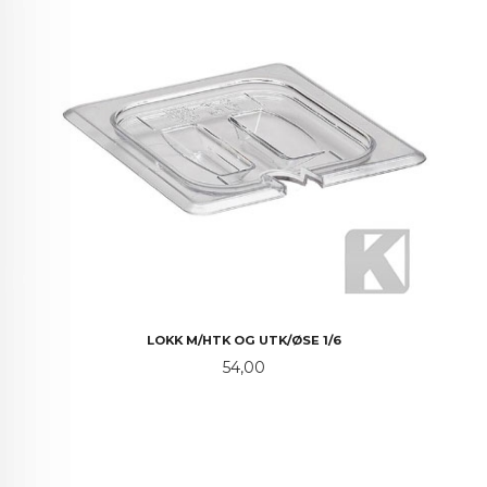
LOKK M/HTK OG UTK/ØSE 1/6
Pris
54,00