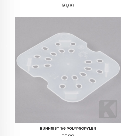
Pris
50,00
BUNNRIST 1/6 POLYPROPYLEN
Pris
26,00