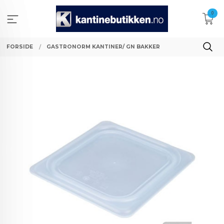
Gå
0
til
innholdet
FORSIDE
GASTRONORM KANTINER/ GN BAKKER