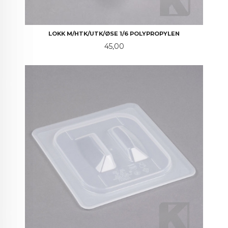
LOKK M/HTK/UTK/ØSE 1/6 POLYPROPYLEN
Pris
45,00