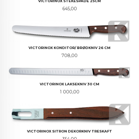
VICTORINOX STEKESPADE 25CM
Pris
645,00
VICTORINOX KONDITOR/ BRØDKNIV 26 CM
Pris
708,00
VICTORINOX LAKSEKNIV 30 CM
Pris
1 000,00
VICTORINOX SITRON DEKORKNIV TRESKAFT
Pris
354,00