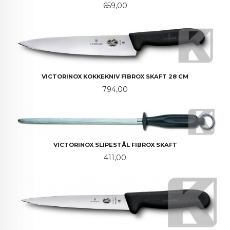
Pris
659,00
VICTORINOX KOKKEKNIV FIBROX SKAFT 28 CM
Pris
794,00
VICTORINOX SLIPESTÅL FIBROX SKAFT
Pris
411,00