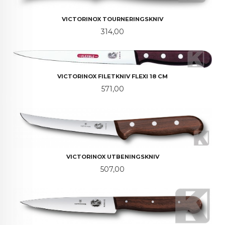
VICTORINOX TOURNERINGSKNIV
Pris
314,00
VICTORINOX FILETKNIV FLEXI 18 CM
Pris
571,00
VICTORINOX UTBENINGSKNIV
Pris
507,00