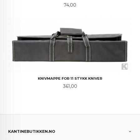
Pris
74,00
KNIVMAPPE FOR 11 STYKK KNIVER
Pris
361,00
KANTINEBUTIKKEN.NO