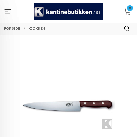
Gå
0
til
innholdet
FORSIDE
KJØKKEN