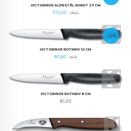
VICTORINOX SLIPESTÅL RUNDT 27 CM
Tilbud
Rabatt
372,00
438,00
-15%
VICTORINOX ROTKNIV 10 CM
Tilbud
Rabatt
80,80
95,00
VICTORINOX ROTKNIV 8 CM
Pris
81,00