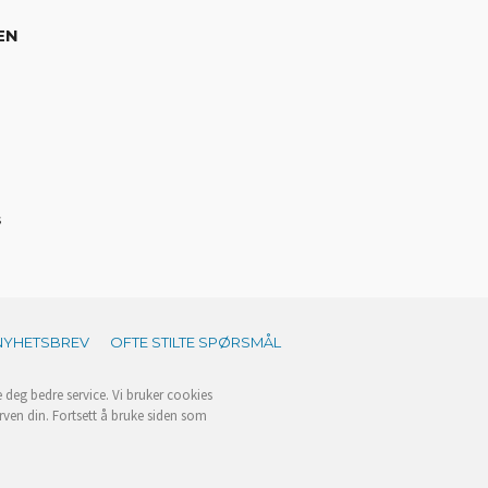
EN
s
NYHETSBREV
OFTE STILTE SPØRSMÅL
e deg bedre service. Vi bruker cookies
rven din. Fortsett å bruke siden som