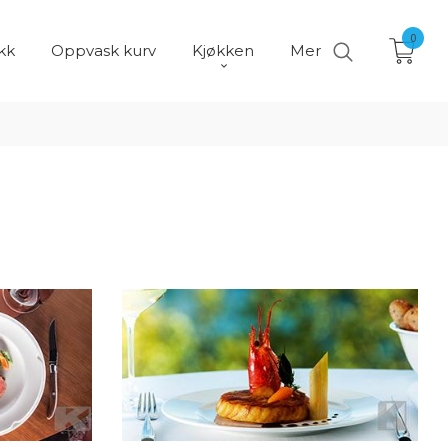
0
kk
Oppvask kurv
Kjøkken
Mer