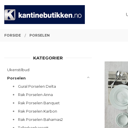
Gå
Lukk
PRODUKTER
til
innholdet
FORSIDE
PORSELEN
KATEGORIER
Ukenstilbud
Porselen
Gural Porselen Delta
Rak Porselen Anna
Rak Porselen Banquet
Rak Porselen Karbon
Rak Porselen Bahamas2
Tallerkenkassett