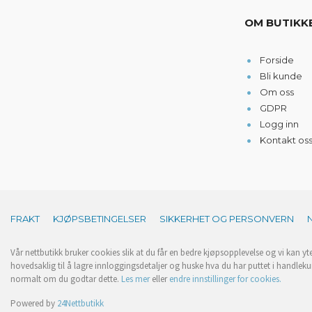
OM BUTIKK
Forside
Bli kunde
Om oss
GDPR
Logg inn
Kontakt os
FRAKT
KJØPSBETINGELSER
SIKKERHET OG PERSONVERN
Vår nettbutikk bruker cookies slik at du får en bedre kjøpsopplevelse og vi kan yt
hovedsaklig til å lagre innloggingsdetaljer og huske hva du har puttet i handleku
normalt om du godtar dette.
Les mer
eller
endre innstillinger for cookies.
Powered by
24Nettbutikk