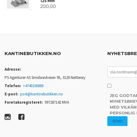
125 MM
200,00
KANTINEBUTIKKEN.NO
NYHETSBR
Adresse:
PS Agenturer AS Smidsrødveien 95, 3120 Nøtterøy
Telefon:
+4740106888
E-post:
post@kantinebutikken.no
JEG GODTA
NYHETSBREV
Foretaksregisteret:
997287142 MVA
MED VILKÅR
PERSONLIG