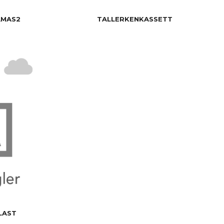
AMAS2
TALLERKENKASSETT
LAST