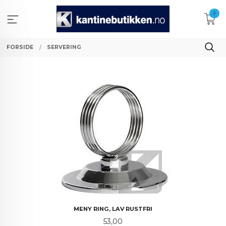
Gå
0
til
innholdet
FORSIDE
SERVERING
MENY RING, LAV RUSTFRI
Pris
53,00