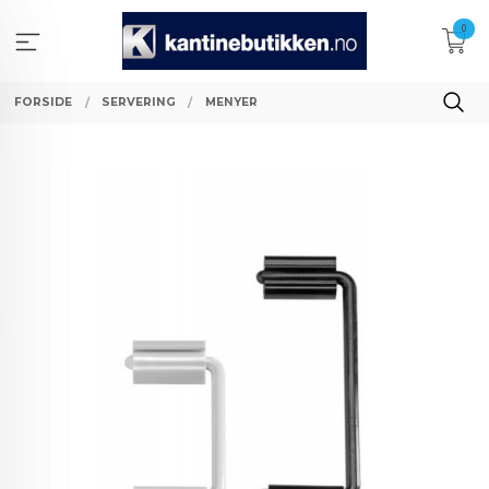
Gå
0
til
innholdet
FORSIDE
SERVERING
MENYER