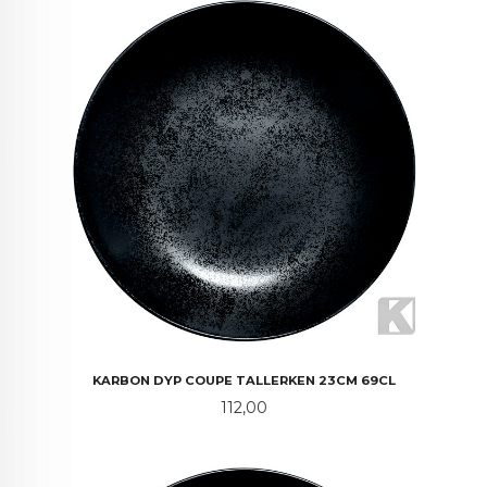
KARBON DYP COUPE TALLERKEN 23CM 69CL
Pris
112,00