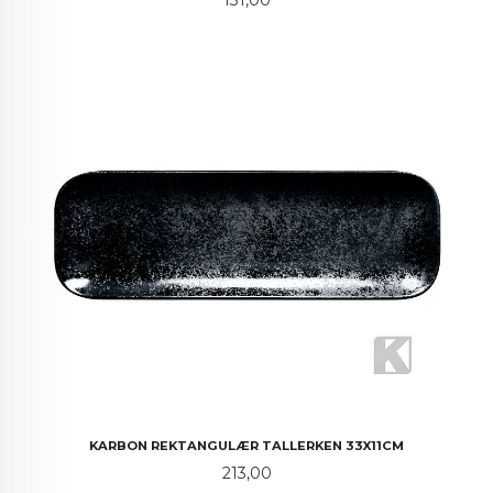
KARBON REKTANGULÆR TALLERKEN 33X11CM
Pris
213,00