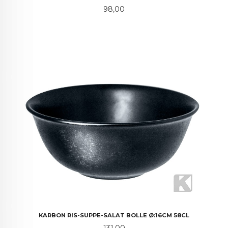
Pris
98,00
KARBON RIS-SUPPE-SALAT BOLLE Ø:16CM 58CL
Pris
131,00