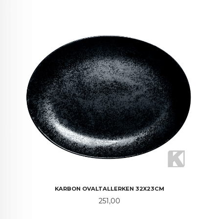
KARBON OVALTALLERKEN 32X23CM
Pris
251,00