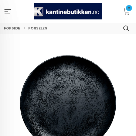
Gå
0
til
innholdet
FORSIDE
PORSELEN