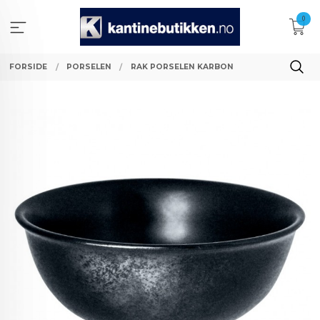
Gå
0
til
innholdet
FORSIDE
PORSELEN
RAK PORSELEN KARBON