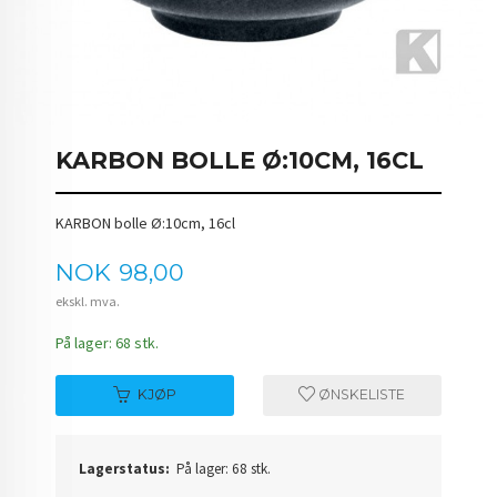
KARBON BOLLE Ø:10CM, 16CL
KARBON bolle Ø:10cm, 16cl
Pris
NOK
98,00
ekskl. mva.
På lager: 68 stk.
KJØP
ØNSKELISTE
Lagerstatus:
På lager: 68 stk.