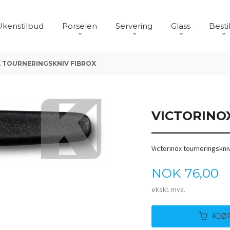
Ukenstilbud
Porselen
Servering
Glass
Besti
 TOURNERINGSKNIV FIBROX
VICTORINO
Victorinox tourneringskni
Pris
NOK
76,00
ekskl. mva.
KJØ