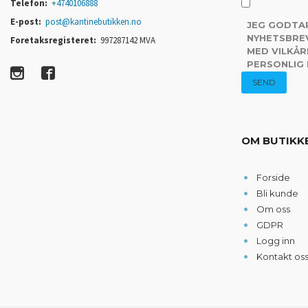
Telefon:
+4740106888
E-post:
post@kantinebutikken.no
JEG GODTA
NYHETSBREV
Foretaksregisteret:
997287142 MVA
MED VILKÅR
PERSONLIG
OM BUTIKK
Forside
Bli kunde
Om oss
GDPR
Logg inn
Kontakt os