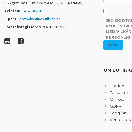
PS Agenturer AS Smidsrødveien 95, 3120 Nøtterøy
Telefon:
+4740106888
E-post:
post@kantinebutikken.no
JEG GODTA
NYHETSBREV
Foretaksregisteret:
997287142 MVA
MED VILKÅR
PERSONLIG
OM BUTIKK
Forside
Bli kunde
Om oss
GDPR
Logg inn
Kontakt os