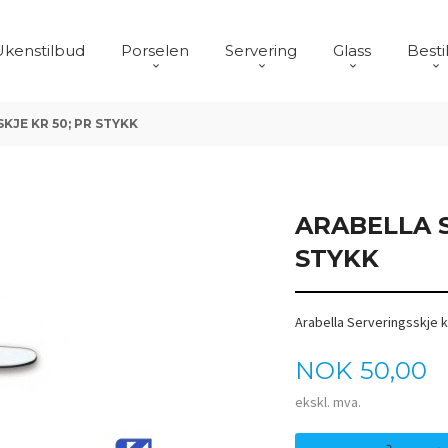
Ukenstilbud
Porselen
Servering
Glass
Besti
KJE KR 50; PR STYKK
ARABELLA S
STYKK
Arabella Serveringsskje k
Pris
NOK
50,00
ekskl. mva.