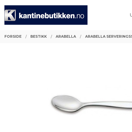
Gå
Lukk
PRODUKTER
til
innholdet
FORSIDE
BESTIKK
ARABELLA
ARABELLA SERVERINGSS