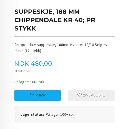
SUPPESKJE, 188 MM
CHIPPENDALE KR 40; PR
STYKK
Chippendale suppeskje, 188mm Kvalitet 18/10 Selges i
dusin (12 stykk)
Pris
NOK
480,00
ekskl. mva.
På lager: 100+ stk.
KJØP
ØNSKELISTE
Lagerstatus:
På lager: 100+ stk.