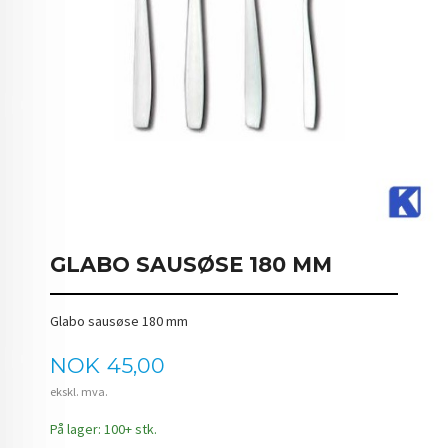
GLABO SAUSØSE 180 MM
Glabo sausøse 180 mm
Pris
NOK
45,00
ekskl. mva.
På lager: 100+ stk.