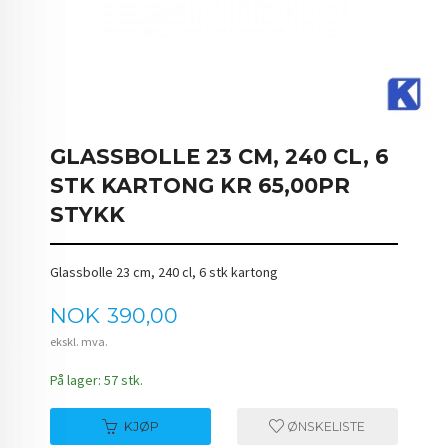
GLASSBOLLE 23 CM, 240 CL, 6
STK KARTONG KR 65,00PR
STYKK
Glassbolle 23 cm, 240 cl, 6 stk kartong
Pris
NOK
390,00
ekskl. mva.
På lager: 57 stk.
KJØP
ØNSKELISTE