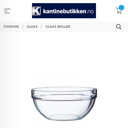
Gå
0
til
innholdet
FORSIDE
GLASS
GLASS BOLLER