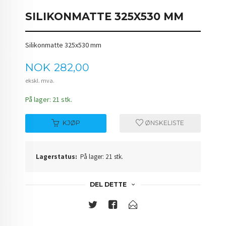
SILIKONMATTE 325X530 MM
Silikonmatte 325x530 mm
Pris
NOK
282,00
ekskl. mva.
På lager: 21 stk.
KJØP
ØNSKELISTE
Lagerstatus:
På lager: 21 stk.
DEL DETTE