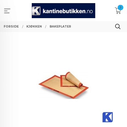
Gå
0
til
innholdet
FORSIDE
KJØKKEN
BAKEPLATER