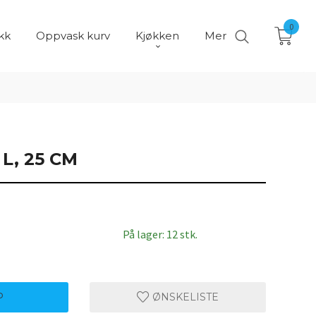
0
kk
Oppvask kurv
Kjøkken
Mer
L, 25 CM
På lager: 12 stk.
P
ØNSKELISTE