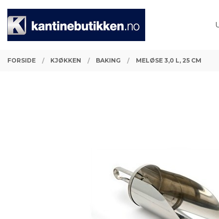
Gå
Lukk
PRODUKTER
til
innholdet
FORSIDE
KJØKKEN
BAKING
MELØSE 3,0 L, 25 CM