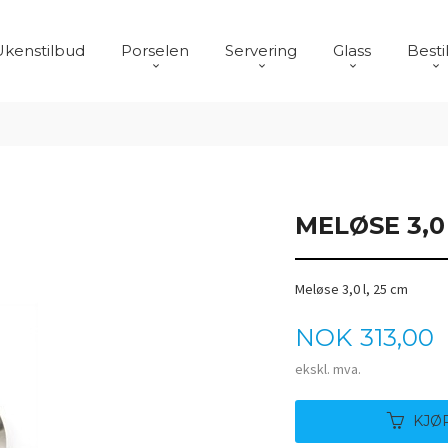
Ukenstilbud
Porselen
Servering
Glass
Besti
MELØSE 3,0 
Meløse 3,0 l, 25 cm
Pris
NOK
313,00
ekskl. mva.
KJØ