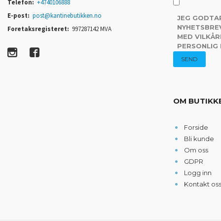
Telefon:
+4740106888
E-post:
post@kantinebutikken.no
JEG GODTA
NYHETSBREV
Foretaksregisteret:
997287142 MVA
MED VILKÅR
PERSONLIG
OM BUTIKK
Forside
Bli kunde
Om oss
GDPR
Logg inn
Kontakt os