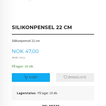
SILIKONPENSEL 22 CM
Silikonpensel 22 cm
Pris
NOK
47,00
ekskl. mva.
På lager: 18 stk.
KJØP
ØNSKELISTE
Lagerstatus:
På lager: 18 stk.