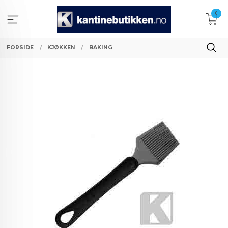
Gå
0
til
innholdet
FORSIDE
KJØKKEN
BAKING