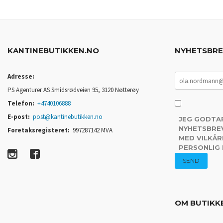
KANTINEBUTIKKEN.NO
NYHETSBR
Adresse:
PS Agenturer AS Smidsrødveien 95, 3120 Nøtterøy
Telefon:
+4740106888
E-post:
post@kantinebutikken.no
JEG GODTA
NYHETSBREV
Foretaksregisteret:
997287142 MVA
MED VILKÅR
PERSONLIG
OM BUTIKK