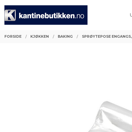
Gå
Lukk
PRODUKTER
til
innholdet
FORSIDE
KJØKKEN
BAKING
SPRØYTEPOSE ENGANGS, 