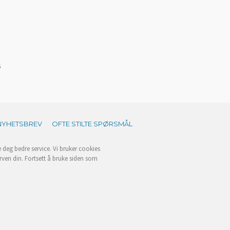
s
NYHETSBREV
OFTE STILTE SPØRSMÅL
e deg bedre service. Vi bruker cookies
rven din. Fortsett å bruke siden som