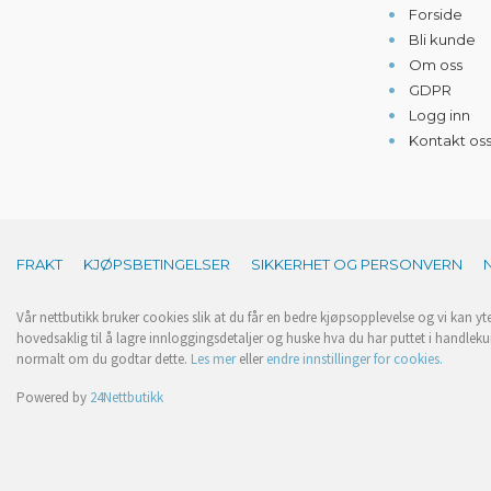
Forside
Bli kunde
Om oss
GDPR
Logg inn
Kontakt os
FRAKT
KJØPSBETINGELSER
SIKKERHET OG PERSONVERN
Vår nettbutikk bruker cookies slik at du får en bedre kjøpsopplevelse og vi kan yt
hovedsaklig til å lagre innloggingsdetaljer og huske hva du har puttet i handleku
normalt om du godtar dette.
Les mer
eller
endre innstillinger for cookies.
Powered by
24Nettbutikk