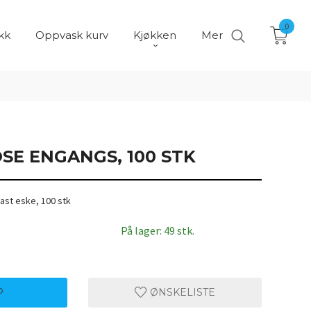
0
kk
Oppvask kurv
Kjøkken
Mer
SE ENGANGS, 100 STK
st eske, 100 stk
På lager: 49 stk.
P
ØNSKELISTE