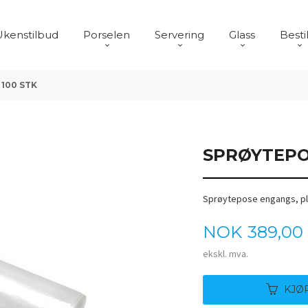
Ukenstilbud
Porselen
Servering
Glass
Besti
100 STK
SPRØYTEPO
Sprøytepose engangs, pla
Pris
NOK
389,00
ekskl. mva.
KJØ