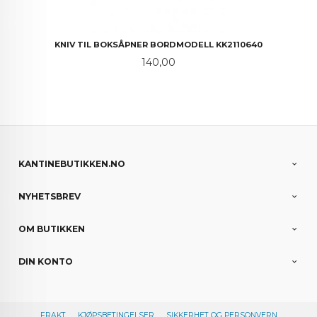
KNIV TIL BOKSÅPNER BORDMODELL KK2110640
Pris
140,00
KANTINEBUTIKKEN.NO
NYHETSBREV
OM BUTIKKEN
DIN KONTO
FRAKT
KJØPSBETINGELSER
SIKKERHET OG PERSONVERN