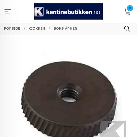
Gå
0
til
innholdet
FORSIDE
KJØKKEN
BOKS ÅPNER