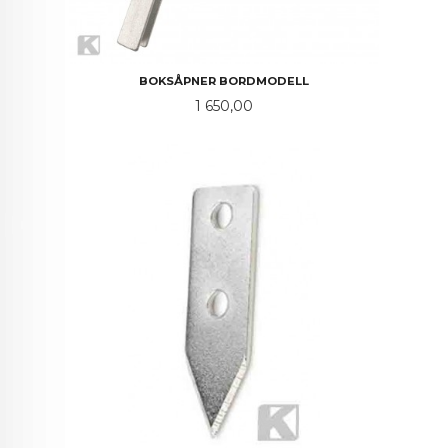
BOKSÅPNER BORDMODELL
Pris
1 650,00