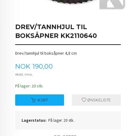
DREV/TANNHJUL TIL
BOKSÅPNER KK2110640
Drev/tannhjul til boksåpner 4,8 cm
Pris
NOK
190,00
ekskl. mva.
På lager: 20 stk.
KJØP
ØNSKELISTE
Lagerstatus:
På lager: 20 stk.