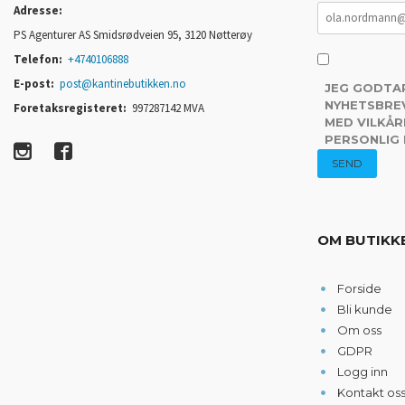
Adresse:
PS Agenturer AS Smidsrødveien 95, 3120 Nøtterøy
Telefon:
+4740106888
E-post:
post@kantinebutikken.no
JEG GODTA
NYHETSBREV
Foretaksregisteret:
997287142 MVA
MED VILKÅR
PERSONLIG
OM BUTIKK
Forside
Bli kunde
Om oss
GDPR
Logg inn
Kontakt os