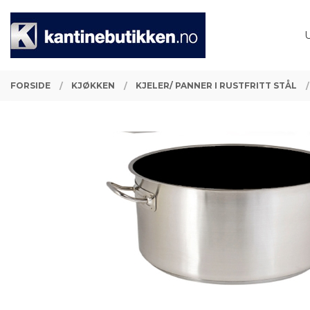
Gå
Lukk
PRODUKTER
til
innholdet
FORSIDE
KJØKKEN
KJELER/ PANNER I RUSTFRITT STÅL