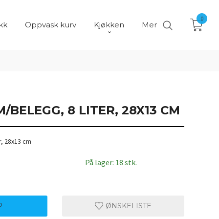
0
kk
Oppvask kurv
Kjøkken
Mer
M/BELEGG, 8 LITER, 28X13 CM
r, 28x13 cm
På lager: 18 stk.
P
ØNSKELISTE