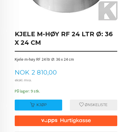
KJELE M-HØY RF 24 LTR Ø: 36
X 24 CM
Kjele m-høy RF 24 ltr Ø: 36 x 24 cm
Pris
NOK
2 810,00
ekskl. mva.
På lager: 9 stk.
KJØP
ØNSKELISTE