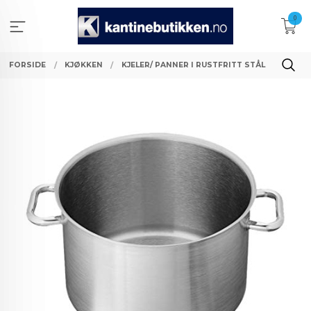
Gå
0
til
innholdet
FORSIDE
KJØKKEN
KJELER/ PANNER I RUSTFRITT STÅL