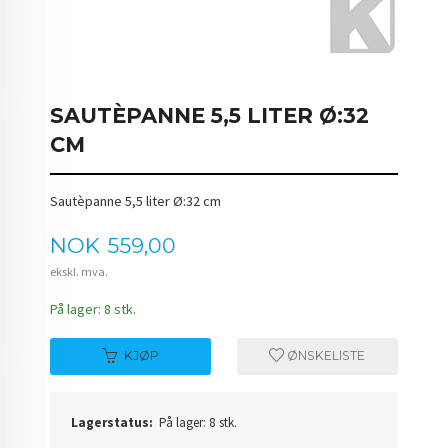
SAUTÈPANNE 5,5 LITER Ø:32
CM
Sautèpanne 5,5 liter Ø:32 cm
Pris
NOK
559,00
ekskl. mva.
På lager: 8 stk.
KJØP
ØNSKELISTE
Lagerstatus:
På lager: 8 stk.