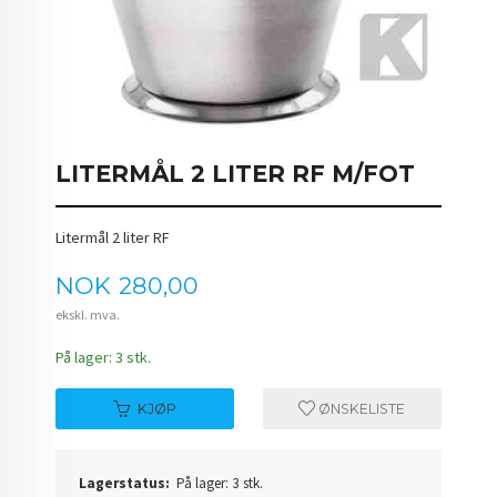
LITERMÅL 2 LITER RF M/FOT
Litermål 2 liter RF
Pris
NOK
280,00
ekskl. mva.
På lager: 3 stk.
KJØP
ØNSKELISTE
Lagerstatus:
På lager: 3 stk.