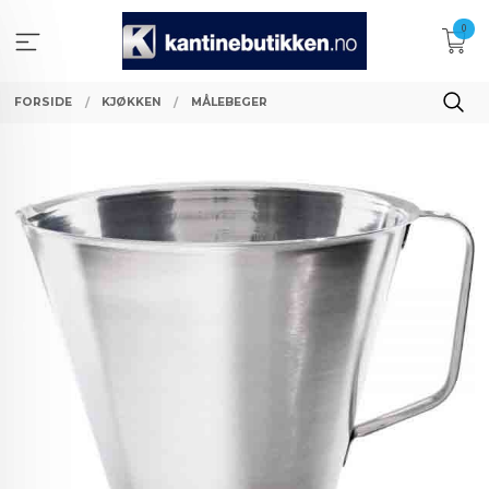
Gå
0
til
innholdet
FORSIDE
KJØKKEN
MÅLEBEGER