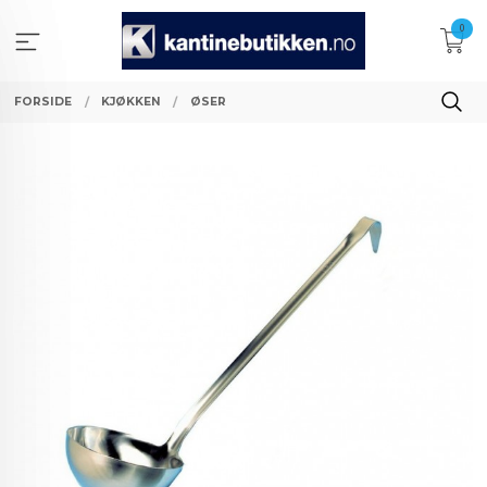
Gå
0
til
innholdet
FORSIDE
KJØKKEN
ØSER