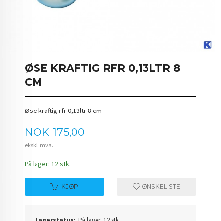
ØSE KRAFTIG RFR 0,13LTR 8
CM
Øse kraftig rfr 0,13ltr 8 cm
Pris
NOK
175,00
ekskl. mva.
På lager: 12 stk.
KJØP
ØNSKELISTE
Lagerstatus:
På lager: 12 stk.