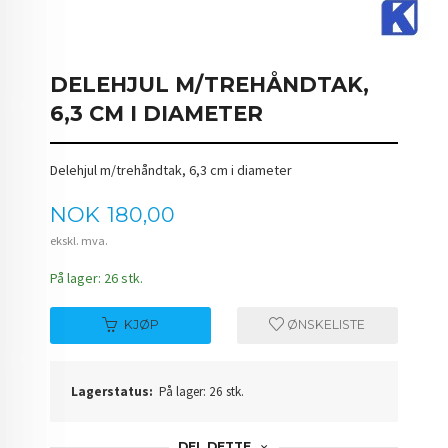
DELEHJUL M/TREHÅNDTAK,
6,3 CM I DIAMETER
Delehjul m/trehåndtak, 6,3 cm i diameter
Pris
NOK
180,00
ekskl. mva.
På lager: 26 stk.
KJØP
ØNSKELISTE
Lagerstatus:
På lager: 26 stk.
DEL DETTE