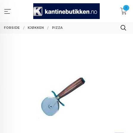
Gå
0
til
innholdet
FORSIDE
KJØKKEN
PIZZA