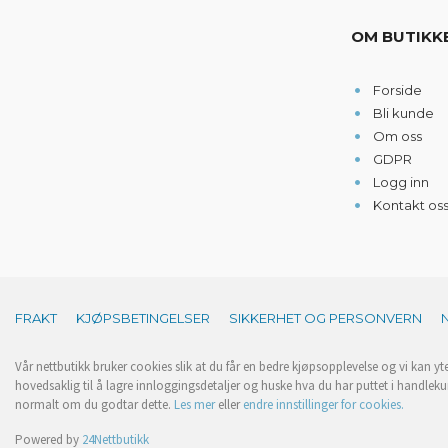
OM BUTIKK
Forside
Bli kunde
Om oss
GDPR
Logg inn
Kontakt os
FRAKT
KJØPSBETINGELSER
SIKKERHET OG PERSONVERN
Vår nettbutikk bruker cookies slik at du får en bedre kjøpsopplevelse og vi kan yt
hovedsaklig til å lagre innloggingsdetaljer og huske hva du har puttet i handleku
normalt om du godtar dette.
Les mer
eller
endre innstillinger for cookies.
Powered by
24Nettbutikk