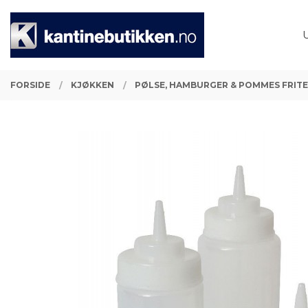
Gå
Lukk
PRODUKTER
til
innholdet
FORSIDE
KJØKKEN
PØLSE, HAMBURGER & POMMES FRIT