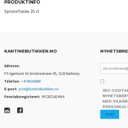
PRODUKTINFO
Spruteflaske 25 cl
KANTINEBUTIKKEN.NO
NYHETSBR
Adresse:
PS Agenturer AS Smidsrødveien 95, 3120 Nøtterøy
Telefon:
+4740106888
E-post:
post@kantinebutikken.no
JEG GODTA
NYHETSBREV
Foretaksregisteret:
997287142 MVA
MED VILKÅR
PERSONLIG