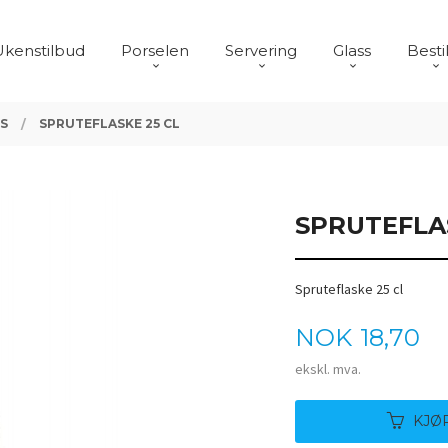
Ukenstilbud
Porselen
Servering
Glass
Besti
ES
SPRUTEFLASKE 25 CL
SPRUTEFLAS
Spruteflaske 25 cl
Pris
NOK
18,70
ekskl. mva.
KJØ