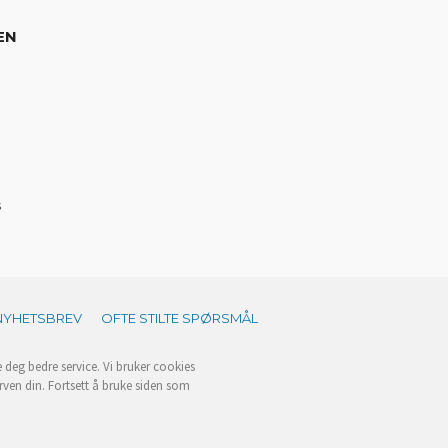
EN
s
NYHETSBREV
OFTE STILTE SPØRSMÅL
e deg bedre service. Vi bruker cookies
rven din. Fortsett å bruke siden som