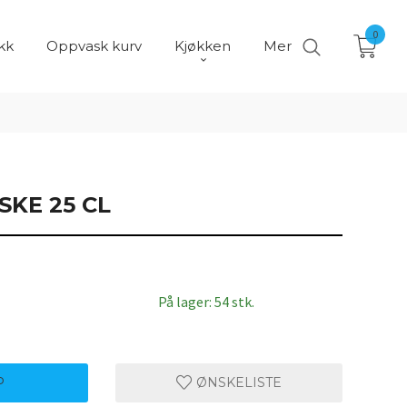
0
kk
Oppvask kurv
Kjøkken
Mer
KE 25 CL
På lager: 54 stk.
P
ØNSKELISTE