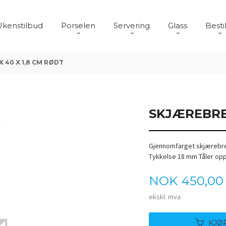
Ukenstilbud
Porselen
Servering
Glass
Besti
 40 X 1,8 CM RØDT
SKJÆREBRET
Gjennomfarget skjærebret
Tykkelse 18 mm Tåler op
Pris
NOK
450,00
ekskl. mva.
KJØ