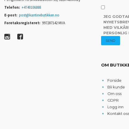
Telefon:
+4740106888
E-post:
post@kantinebutikken.no
JEG GODTA
NYHETSBREV
Foretaksregisteret:
997287142 MVA
MED VILKÅR
PERSONLIG
OM BUTIKK
Forside
Bli kunde
Om oss
GDPR
Logg inn
Kontakt os