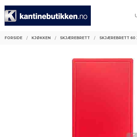
Gå
Lukk
PRODUKTER
til
innholdet
FORSIDE
KJØKKEN
SKJÆREBRETT
SKJÆREBRETT 60 X