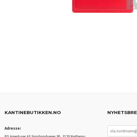
KANTINEBUTIKKEN.NO
NYHETSBR
Adresse:
PS Agenturer AS Smidsrødveien 95, 3120 Nøtterøy