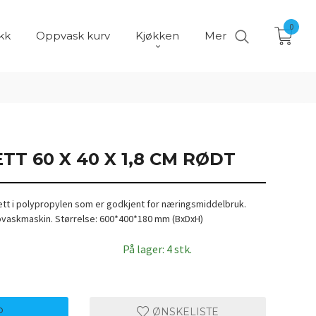
0
kk
Oppvask kurv
Kjøkken
Mer
T 60 X 40 X 1,8 CM RØDT
t i polypropylen som er godkjent for næringsmiddelbruk.
pvaskmaskin. Størrelse: 600*400*180 mm (BxDxH)
På lager: 4 stk.
P
ØNSKELISTE