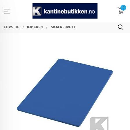
Gå
0
til
innholdet
FORSIDE
KJØKKEN
SKJÆREBRETT