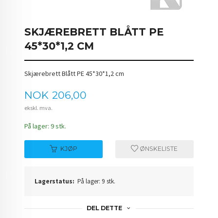
SKJÆREBRETT BLÅTT PE
45*30*1,2 CM
Skjærebrett Blått PE 45*30*1,2 cm
Pris
NOK
206,00
ekskl. mva.
På lager: 9 stk.
KJØP
ØNSKELISTE
Lagerstatus:
På lager: 9 stk.
DEL DETTE