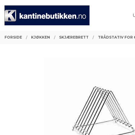
Gå
Lukk
PRODUKTER
til
innholdet
FORSIDE
KJØKKEN
SKJÆREBRETT
TRÅDSTATIV FOR 