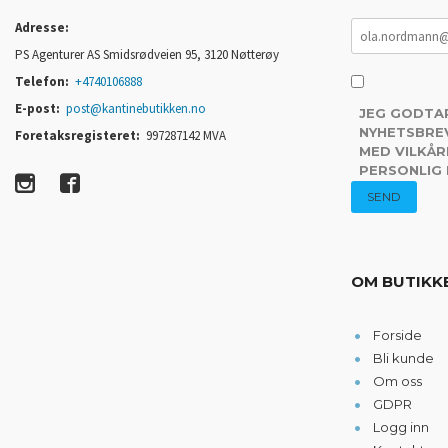
Adresse:
PS Agenturer AS Smidsrødveien 95, 3120 Nøtterøy
Telefon:
+4740106888
E-post:
post@kantinebutikken.no
JEG GODTA
NYHETSBREV
Foretaksregisteret:
997287142 MVA
MED VILKÅR
PERSONLIG
OM BUTIKK
Forside
Bli kunde
Om oss
GDPR
Logg inn