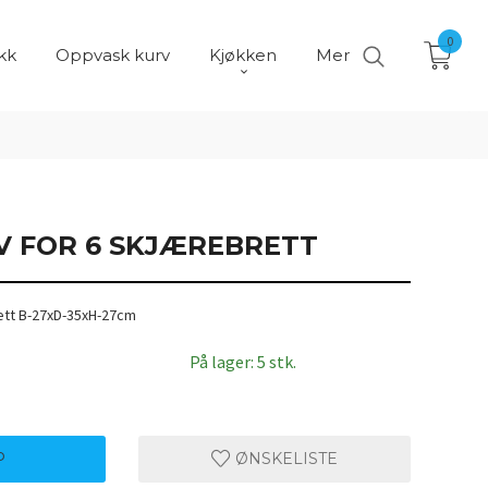
0
kk
Oppvask kurv
Kjøkken
Mer
V FOR 6 SKJÆREBRETT
rett B-27xD-35xH-27cm
På lager: 5 stk.
P
ØNSKELISTE