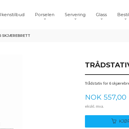
Ukenstilbud
Porselen
Servering
Glass
Besti
6 SKJÆREBRETT
TRÅDSTATI
Trådstativ for 6 skjæreb
Pris
NOK
557,00
ekskl. mva.
KJØ