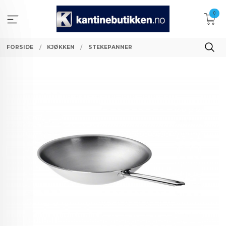
Gå
0
til
innholdet
FORSIDE
KJØKKEN
STEKEPANNER