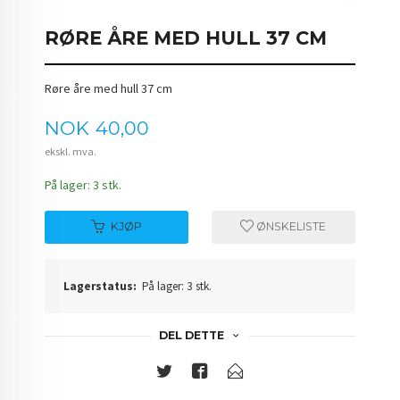
RØRE ÅRE MED HULL 37 CM
Røre åre med hull 37 cm
Pris
NOK
40,00
ekskl. mva.
På lager: 3 stk.
KJØP
ØNSKELISTE
Lagerstatus:
På lager: 3 stk.
DEL DETTE