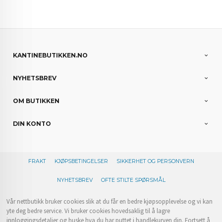
KANTINEBUTIKKEN.NO
NYHETSBREV
OM BUTIKKEN
DIN KONTO
FRAKT
KJØPSBETINGELSER
SIKKERHET OG PERSONVERN
NYHETSBREV
OFTE STILTE SPØRSMÅL
Vår nettbutikk bruker cookies slik at du får en bedre kjøpsopplevelse og vi kan
yte deg bedre service. Vi bruker cookies hovedsaklig til å lagre
innloggingsdetaljer og huske hva du har puttet i handlekurven din. Fortsett å