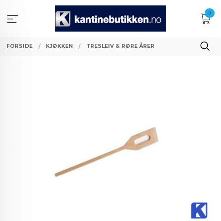
Gå
0
til
innholdet
FORSIDE
KJØKKEN
TRESLEIV & RØRE ÅRER