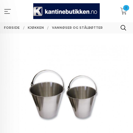
Gå
0
til
innholdet
FORSIDE
KJØKKEN
VANNØSER OG STÅLBØTTER