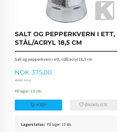
SALT OG PEPPERKVERN I ETT,
STÅL/ACRYL 18,5 CM
Salt og pepperkvern i ett, stål/acryl 18,5 cm
Pris
NOK
375,00
ekskl. mva.
På lager: 10 stk.
KJØP
ØNSKELISTE
Lagerstatus:
På lager: 10 stk.