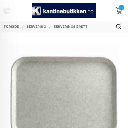
Gå
0
til
innholdet
FORSIDE
SERVERING
SERVERINGS BRETT