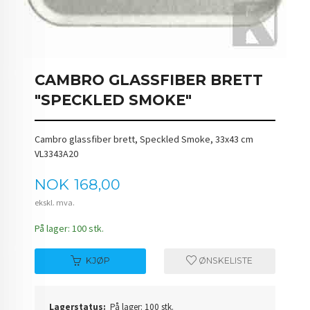
CAMBRO GLASSFIBER BRETT
"SPECKLED SMOKE"
Cambro glassfiber brett, Speckled Smoke, 33x43 cm
VL3343A20
Pris
NOK
168,00
ekskl. mva.
På lager: 100 stk.
KJØP
ØNSKELISTE
Lagerstatus:
På lager: 100 stk.