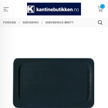
Gå
0
til
innholdet
FORSIDE
SERVERING
SERVERINGS BRETT