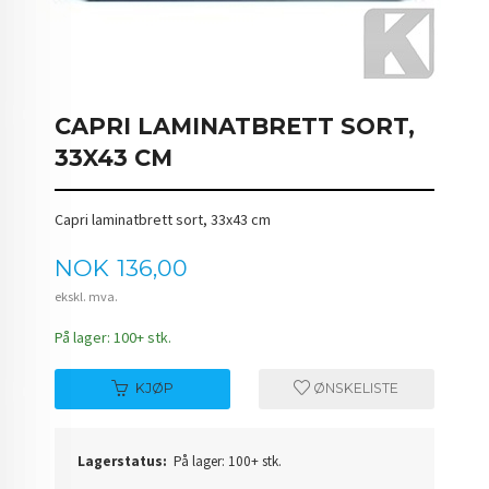
CAPRI LAMINATBRETT SORT,
33X43 CM
Capri laminatbrett sort, 33x43 cm
Pris
NOK
136,00
ekskl. mva.
På lager: 100+ stk.
KJØP
ØNSKELISTE
Lagerstatus:
På lager: 100+ stk.