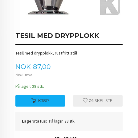
TESIL MED DRYPPLOKK
Tesil med drypplokk, rustfritt stål
Pris
NOK
87,00
ekskl. mva.
På lager: 28 stk.
KJØP
ØNSKELISTE
Lagerstatus:
På lager: 28 stk.