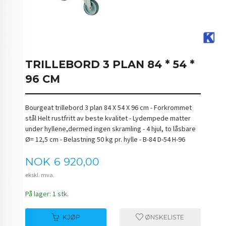
TRILLEBORD 3 PLAN 84 * 54 *
96 CM
Bourgeat trillebord 3 plan 84 X 54 X 96 cm - Forkrommet
stål Helt rustfritt av beste kvalitet - Lydempede matter
under hyllene,dermed ingen skramling - 4 hjul, to låsbare
Ø= 12,5 cm - Belastning 50 kg pr. hylle - B-84 D-54 H-96
Pris
NOK
6 920,00
ekskl. mva.
På lager: 1 stk.
KJØP
ØNSKELISTE