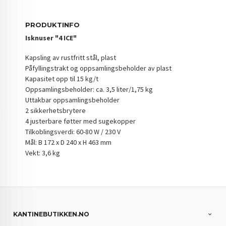
PRODUKTINFO
Isknuser "4 ICE"
Kapsling av rustfritt stål, plast
Påfyllingstrakt og oppsamlingsbeholder av plast
Kapasitet opp til 15 kg/t
Oppsamlingsbeholder: ca. 3,5 liter/1,75 kg
Uttakbar oppsamlingsbeholder
2 sikkerhetsbrytere
4 justerbare føtter med sugekopper
Tilkoblingsverdi: 60-80 W / 230 V
Mål: B 172 x D 240 x H 463 mm
Vekt: 3,6 kg
KANTINEBUTIKKEN.NO