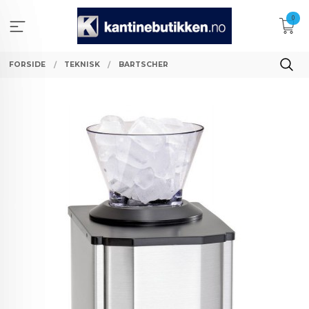
Gå
0
til
innholdet
FORSIDE
TEKNISK
BARTSCHER