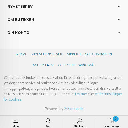
NYHETSBREV
OM BUTIKKEN
DIN KONTO
FRAKT
KJØPSBETINGELSER
SIKKERHET OG PERSONVERN
NYHETSBREV
OFTE STILTE SPØRSMÅL
Vår nettbutikk bruker cookies slik at du får en bedre kjøpsopplevelse og vi kan
yte deg bedre service. Vi bruker cookies hovedsaklig til å lagre
innloggingsdetaljer og huske hva du har puttet i handlekurven din. Fortsett å
bruke siden som normalt om du godtar dette.
Les mer
eller
endre innstillinger
for cookies.
Powered by
24Nettbutikk
0
Meny
Søk
Min konto
Handlevogn