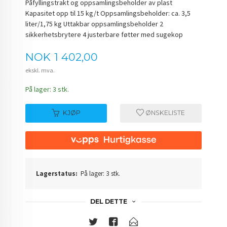
Påfyllingstrakt og oppsamlingsbeholder av plast
Kapasitet opp til 15 kg/t Oppsamlingsbeholder: ca. 3,5
liter/1,75 kg Uttakbar oppsamlingsbeholder 2
sikkerhetsbrytere 4 justerbare føtter med sugekop
Pris
NOK
1 402,00
ekskl. mva.
På lager: 3 stk.
KJØP
ØNSKELISTE
Lagerstatus:
På lager: 3 stk.
DEL DETTE