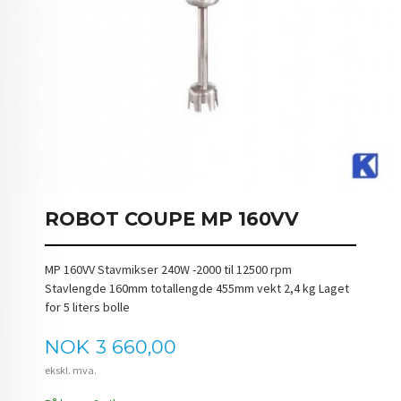
ROBOT COUPE MP 160VV
MP 160VV Stavmikser 240W -2000 til 12500 rpm
Stavlengde 160mm totallengde 455mm vekt 2,4 kg Laget
for 5 liters bolle
Pris
NOK
3 660,00
ekskl. mva.