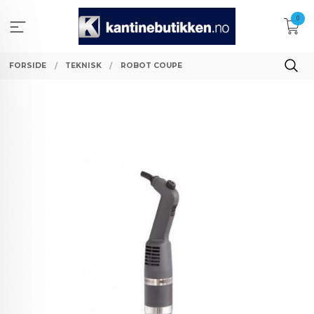
Gå
0
til
innholdet
FORSIDE
TEKNISK
ROBOT COUPE