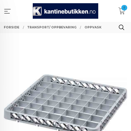
Gå
0
til
innholdet
FORSIDE
TRANSPORT/ OPPBEVARING
OPPVASK