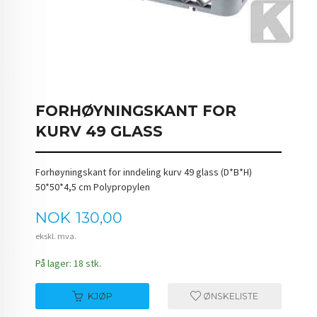
FORHØYNINGSKANT FOR
KURV 49 GLASS
Forhøyningskant for inndeling kurv 49 glass (D*B*H)
50*50*4,5 cm Polypropylen
Pris
NOK
130,00
ekskl. mva.
På lager: 18 stk.
KJØP
ØNSKELISTE