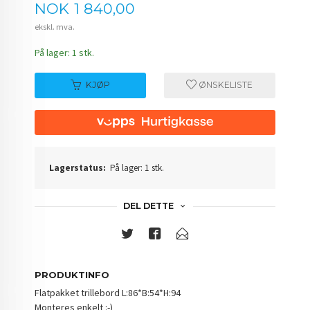
Pris
NOK
1 840,00
ekskl. mva.
På lager: 1 stk.
KJØP
ØNSKELISTE
Lagerstatus:
På lager: 1 stk.
DEL DETTE
PRODUKTINFO
Flatpakket trillebord L:86*B:54*H:94
Monteres enkelt :-)