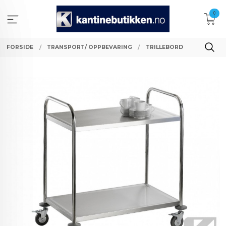
Gå
0
til
innholdet
FORSIDE
TRANSPORT/ OPPBEVARING
TRILLEBORD