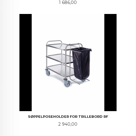
Pris
1 686,00
SØPPELPOSEHOLDER FOR TRILLEBORD RF
Pris
2 940,00